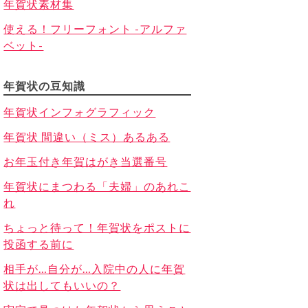
年賀状素材集
使える！フリーフォント -アルファ
ベット-
年賀状の豆知識
年賀状インフォグラフィック
年賀状 間違い（ミス）あるある
お年玉付き年賀はがき当選番号
年賀状にまつわる「夫婦」のあれこ
れ
ちょっと待って！年賀状をポストに
投函する前に
相手が…自分が…入院中の人に年賀
状は出してもいいの？