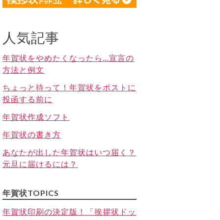
人気記事
年賀状をやめたくなったら…宣言の
方法と例文
ちょっと待って！年賀状をポストに
投函する前に
年賀状作成ソフト
年賀状の書き方
あなたが出した年賀状はいつ届く？
元旦に届けるには？
年賀状TOPICS
年賀状印刷の決定版！「挨拶状ドッ