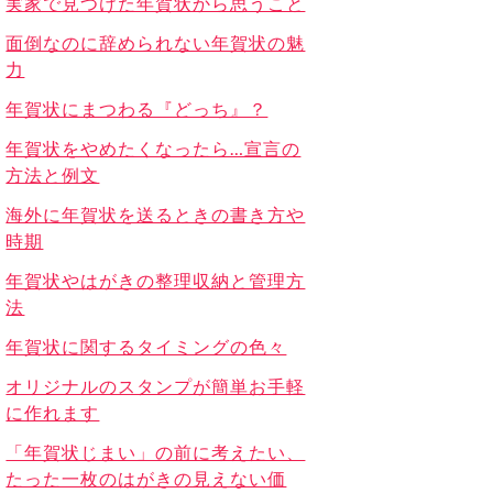
実家で見つけた年賀状から思うこと
面倒なのに辞められない年賀状の魅
力
年賀状にまつわる『どっち』？
年賀状をやめたくなったら…宣言の
方法と例文
海外に年賀状を送るときの書き方や
時期
年賀状やはがきの整理収納と管理方
法
年賀状に関するタイミングの色々
オリジナルのスタンプが簡単お手軽
に作れます
「年賀状じまい」の前に考えたい、
たった一枚のはがきの見えない価