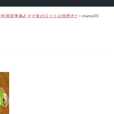
年賀状準備♪ ママ友の口コミは信用大!!
>
mama05