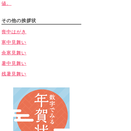
値。
その他の挨拶状
喪中はがき
寒中見舞い
余寒見舞い
暑中見舞い
残暑見舞い