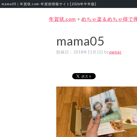
mama05｜年賀状.com‐年賀状情報サイト[2026年午年版]
年賀状.com
>
めちゃ楽＆めちゃ得で
mama05
投稿日：
2018年11月1日
by
owner