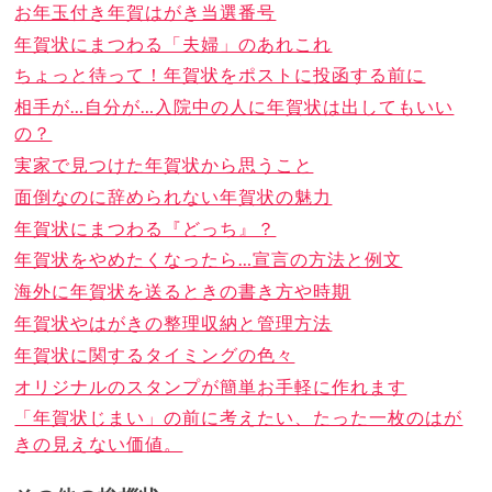
お年玉付き年賀はがき当選番号
年賀状にまつわる「夫婦」のあれこれ
ちょっと待って！年賀状をポストに投函する前に
相手が…自分が…入院中の人に年賀状は出してもいい
の？
実家で見つけた年賀状から思うこと
面倒なのに辞められない年賀状の魅力
年賀状にまつわる『どっち』？
年賀状をやめたくなったら…宣言の方法と例文
海外に年賀状を送るときの書き方や時期
年賀状やはがきの整理収納と管理方法
年賀状に関するタイミングの色々
オリジナルのスタンプが簡単お手軽に作れます
「年賀状じまい」の前に考えたい、たった一枚のはが
きの見えない価値。