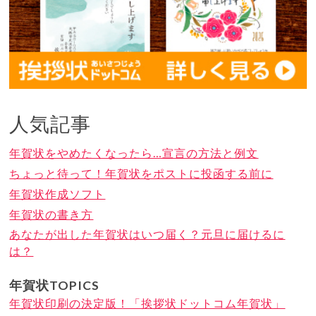
人気記事
年賀状をやめたくなったら…宣言の方法と例文
ちょっと待って！年賀状をポストに投函する前に
年賀状作成ソフト
年賀状の書き方
あなたが出した年賀状はいつ届く？元旦に届けるに
は？
年賀状TOPICS
年賀状印刷の決定版！「挨拶状ドットコム年賀状」