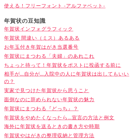
使える！フリーフォント -アルファベット-
年賀状の豆知識
年賀状インフォグラフィック
年賀状 間違い（ミス）あるある
お年玉付き年賀はがき当選番号
年賀状にまつわる「夫婦」のあれこれ
ちょっと待って！年賀状をポストに投函する前に
相手が…自分が…入院中の人に年賀状は出してもいい
の？
実家で見つけた年賀状から思うこと
面倒なのに辞められない年賀状の魅力
年賀状にまつわる『どっち』？
年賀状をやめたくなったら…宣言の方法と例文
海外に年賀状を送るときの書き方や時期
年賀状やはがきの整理収納と管理方法