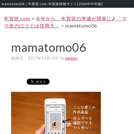
mamatomo06｜年賀状.com‐年賀状情報サイト[2026年午年版]
年賀状.com
>
今年から、年賀状の準備が簡単に♪ 「マ
マ友の口コミは信用大」
>
mamatomo06
mamatomo06
投稿日：
2017年11月15日
by
owner