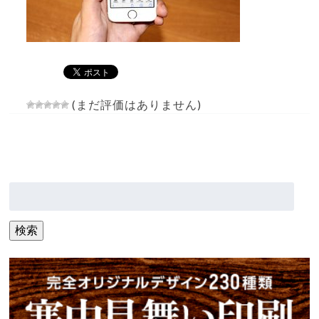
(まだ評価はありません)
検
索:
検索