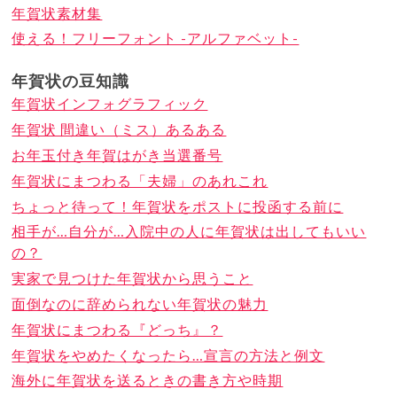
年賀状素材集
使える！フリーフォント -アルファベット-
年賀状の豆知識
年賀状インフォグラフィック
年賀状 間違い（ミス）あるある
お年玉付き年賀はがき当選番号
年賀状にまつわる「夫婦」のあれこれ
ちょっと待って！年賀状をポストに投函する前に
相手が…自分が…入院中の人に年賀状は出してもいい
の？
実家で見つけた年賀状から思うこと
面倒なのに辞められない年賀状の魅力
年賀状にまつわる『どっち』？
年賀状をやめたくなったら…宣言の方法と例文
海外に年賀状を送るときの書き方や時期