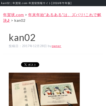
kan02｜年賀状.com‐年賀状情報サイト[2026年午年版]
年賀状.com
>
年末年始“あるある”は、ズバリ!これで解
決♪
>
kan02
kan02
投稿日：
2017年12月28日
by
owner