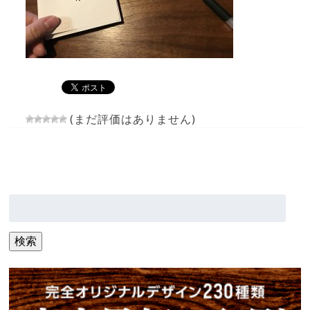
(まだ評価はありません)
検
索:
検索