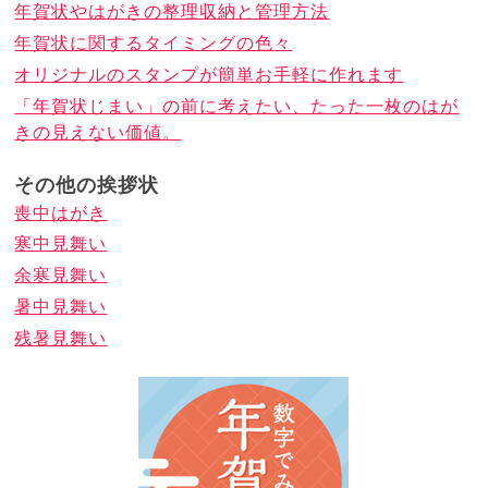
年賀状やはがきの整理収納と管理方法
年賀状に関するタイミングの色々
オリジナルのスタンプが簡単お手軽に作れます
「年賀状じまい」の前に考えたい、たった一枚のはが
きの見えない価値。
その他の挨拶状
喪中はがき
寒中見舞い
余寒見舞い
暑中見舞い
残暑見舞い