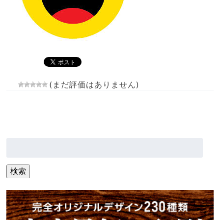
(まだ評価はありません)
検
索:
検索