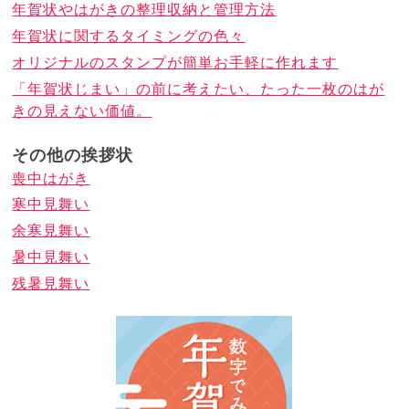
年賀状やはがきの整理収納と管理方法
年賀状に関するタイミングの色々
オリジナルのスタンプが簡単お手軽に作れます
「年賀状じまい」の前に考えたい、たった一枚のはが
きの見えない価値。
その他の挨拶状
喪中はがき
寒中見舞い
余寒見舞い
暑中見舞い
残暑見舞い