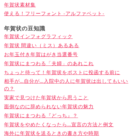
年賀状素材集
使える！フリーフォント -アルファベット-
年賀状の豆知識
年賀状インフォグラフィック
年賀状 間違い（ミス）あるある
お年玉付き年賀はがき当選番号
年賀状にまつわる「夫婦」のあれこれ
ちょっと待って！年賀状をポストに投函する前に
相手が…自分が…入院中の人に年賀状は出してもいい
の？
実家で見つけた年賀状から思うこと
面倒なのに辞められない年賀状の魅力
年賀状にまつわる『どっち』？
年賀状をやめたくなったら…宣言の方法と例文
海外に年賀状を送るときの書き方や時期