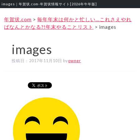
images｜年賀状.com‐年賀状情報サイト[2026年午年版]
年賀状.com
>
毎年年末は何かと忙しい…これさえやれ
ばなんとかなる?!年末やることリスト
>
images
images
投稿日：
2017年11月10日
by
owner