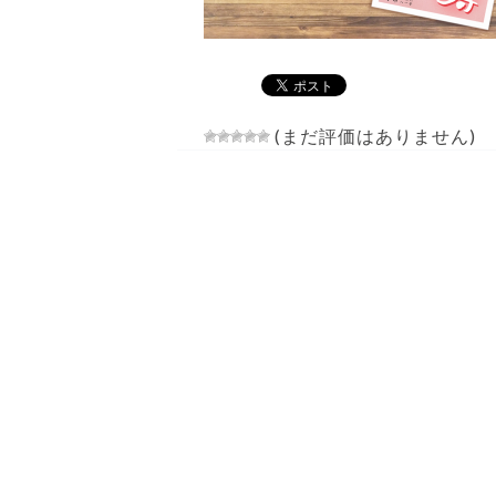
(まだ評価はありません)