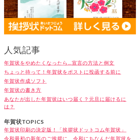
人気記事
年賀状をやめたくなったら…宣言の方法と例文
ちょっと待って！年賀状をポストに投函する前に
年賀状作成ソフト
年賀状の書き方
あなたが出した年賀状はいつ届く？元旦に届けるに
は？
年賀状TOPICS
年賀状印刷の決定版！「挨拶状ドットコム年賀状」
令和最初の新年のご挨拶に、令和にちなんだ年賀状を