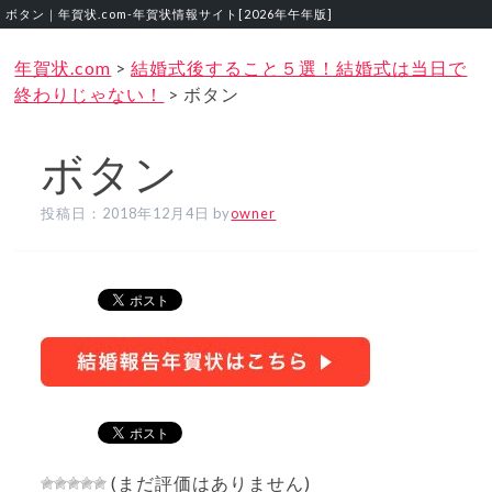
ボタン｜年賀状.com‐年賀状情報サイト[2026年午年版]
年賀状.com
>
結婚式後すること５選！結婚式は当日で
終わりじゃない！
>
ボタン
ボタン
投稿日：
2018年12月4日
by
owner
(まだ評価はありません)