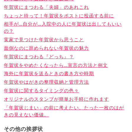
年賀状にまつわる「夫婦」のあれこれ
ちょっと待って！年賀状をポストに投函する前に
相手が…自分が…入院中の人に年賀状は出してもいい
の？
実家で見つけた年賀状から思うこと
面倒なのに辞められない年賀状の魅力
年賀状にまつわる『どっち』？
年賀状をやめたくなったら…宣言の方法と例文
海外に年賀状を送るときの書き方や時期
年賀状やはがきの整理収納と管理方法
年賀状に関するタイミングの色々
オリジナルのスタンプが簡単お手軽に作れます
「年賀状じまい」の前に考えたい、たった一枚のはが
きの見えない価値。
その他の挨拶状