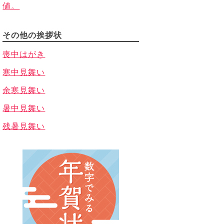
値。
その他の挨拶状
喪中はがき
寒中見舞い
余寒見舞い
暑中見舞い
残暑見舞い