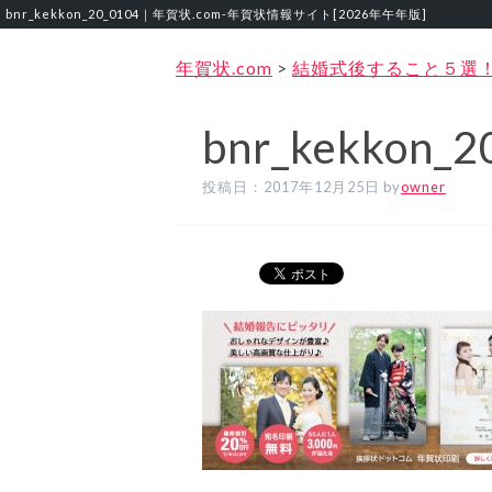
bnr_kekkon_20_0104｜年賀状.com‐年賀状情報サイト[2026年午年版]
年賀状.com
>
結婚式後すること５選
bnr_kekkon_2
投稿日：
2017年12月25日
by
owner