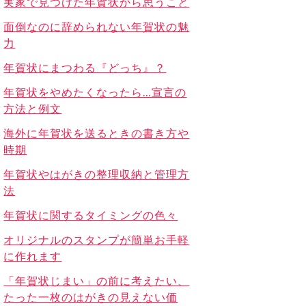
実家で見つけた年賀状から思うこと
面倒なのに辞められない年賀状の魅
力
年賀状にまつわる『どっち』？
年賀状をやめたくなったら…宣言の
方法と例文
海外に年賀状を送るときの書き方や
時期
年賀状やはがきの整理収納と管理方
法
年賀状に関するタイミングの色々
オリジナルのスタンプが簡単お手軽
に作れます
「年賀状じまい」の前に考えたい、
たった一枚のはがきの見えない価