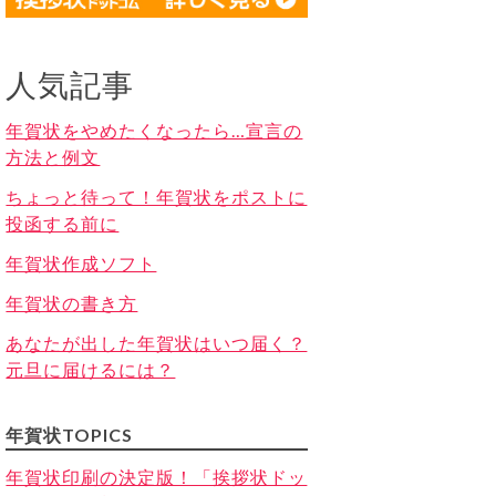
人気記事
年賀状をやめたくなったら…宣言の
方法と例文
ちょっと待って！年賀状をポストに
投函する前に
年賀状作成ソフト
年賀状の書き方
あなたが出した年賀状はいつ届く？
元旦に届けるには？
年賀状TOPICS
年賀状印刷の決定版！「挨拶状ドッ