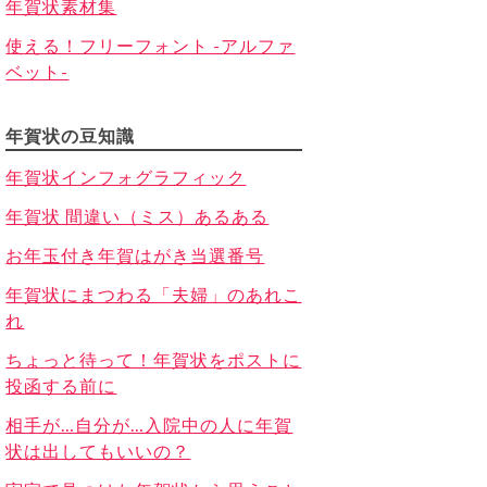
年賀状素材集
使える！フリーフォント -アルファ
ベット-
年賀状の豆知識
年賀状インフォグラフィック
年賀状 間違い（ミス）あるある
お年玉付き年賀はがき当選番号
年賀状にまつわる「夫婦」のあれこ
れ
ちょっと待って！年賀状をポストに
投函する前に
相手が…自分が…入院中の人に年賀
状は出してもいいの？