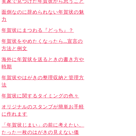
実家で見つけた年賀状から思うこと
面倒なのに辞められない年賀状の魅
力
年賀状にまつわる『どっち』？
年賀状をやめたくなったら…宣言の
方法と例文
海外に年賀状を送るときの書き方や
時期
年賀状やはがきの整理収納と管理方
法
年賀状に関するタイミングの色々
オリジナルのスタンプが簡単お手軽
に作れます
「年賀状じまい」の前に考えたい、
たった一枚のはがきの見えない価