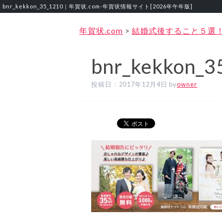
bnr_kekkon_35_1210｜年賀状.com‐年賀状情報サイト[2026年午年版]
年賀状.com
>
結婚式後すること５選
bnr_kekkon_3
投稿日：
2017年12月4日
by
owner