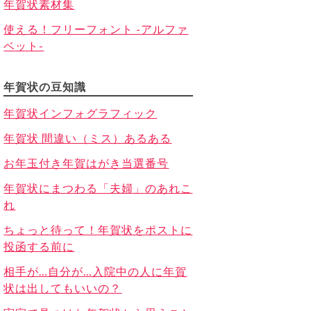
年賀状素材集
使える！フリーフォント -アルファ
ベット-
年賀状の豆知識
年賀状インフォグラフィック
年賀状 間違い（ミス）あるある
お年玉付き年賀はがき当選番号
年賀状にまつわる「夫婦」のあれこ
れ
ちょっと待って！年賀状をポストに
投函する前に
相手が…自分が…入院中の人に年賀
状は出してもいいの？