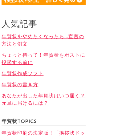
人気記事
年賀状をやめたくなったら…宣言の
方法と例文
ちょっと待って！年賀状をポストに
投函する前に
年賀状作成ソフト
年賀状の書き方
あなたが出した年賀状はいつ届く？
元旦に届けるには？
年賀状TOPICS
年賀状印刷の決定版！「挨拶状ドッ