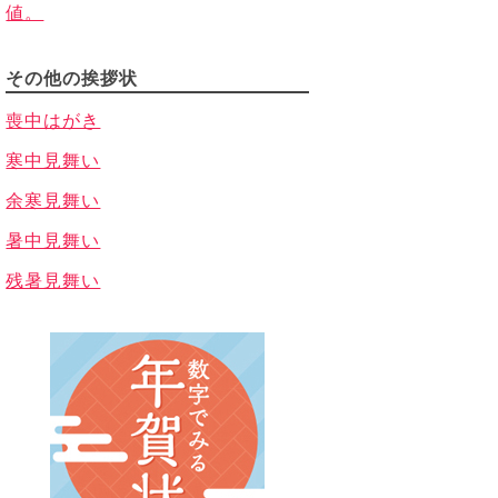
値。
その他の挨拶状
喪中はがき
寒中見舞い
余寒見舞い
暑中見舞い
残暑見舞い