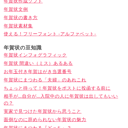
年賀状作成ソフト
年賀状文例
年賀状の書き方
年賀状素材集
使える！フリーフォント -アルファベット-
年賀状の豆知識
年賀状インフォグラフィック
年賀状 間違い（ミス）あるある
お年玉付き年賀はがき当選番号
年賀状にまつわる「夫婦」のあれこれ
ちょっと待って！年賀状をポストに投函する前に
相手が…自分が…入院中の人に年賀状は出してもいい
の？
実家で見つけた年賀状から思うこと
面倒なのに辞められない年賀状の魅力
年賀状にまつわる『どっち』？