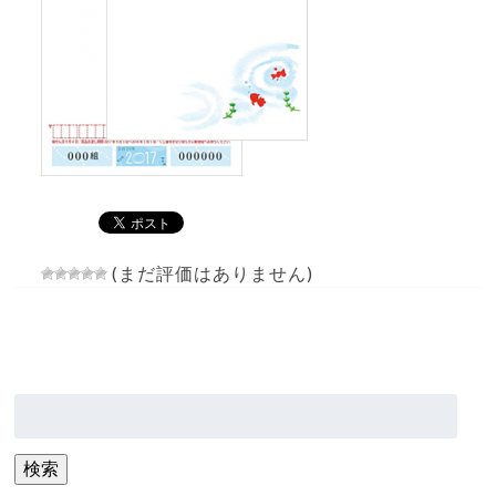
(まだ評価はありません)
検
索:
検索