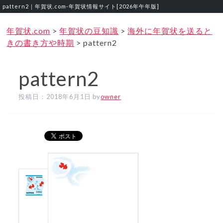
pattern2｜年賀状.com‐年賀状情報サイト[2026年午年版]
年賀状.com
>
年賀状の豆知識
>
海外に年賀状を送ると
きの書き方や時期
>
pattern2
pattern2
投稿日：
2018年6月1日
by
owner