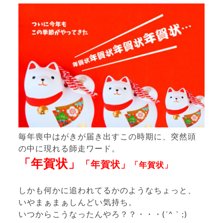
毎年喪中はがきが届き出すこの時期に、突然頭
の中に現れる師走ワード。
「年賀状」
「年賀状」
「年賀状」
しかも何かに追われてるかのようなちょっと、
いやまぁまぁしんどい気持ち。
いつからこうなったんやろ？？・・・(´^｀;)