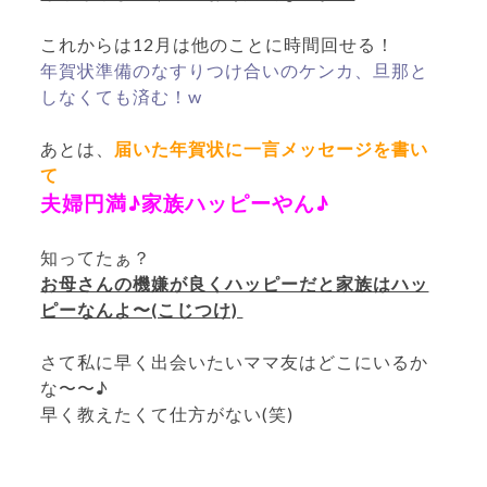
これからは12月は他のことに時間回せる！
年賀状準備のなすりつけ合いのケンカ、旦那と
しなくても済む！w
あとは、
届いた年賀状に一言メッセージを書い
て
夫婦円満♪家族ハッピーやん♪
知ってたぁ？
お母さんの機嫌が良くハッピーだと家族はハッ
ピーなんよ〜(こじつけ)
さて私に早く出会いたいママ友はどこにいるか
な〜〜♪
早く教えたくて仕方がない(笑)