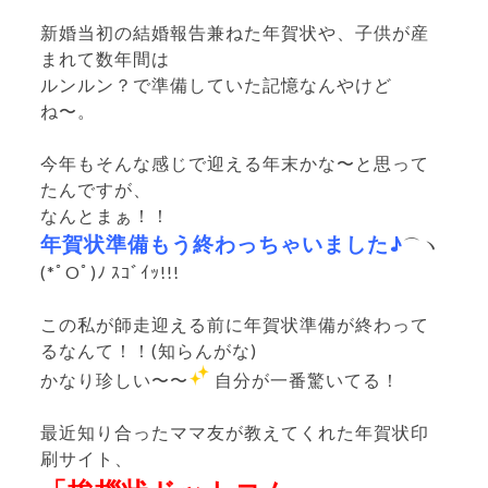
新婚当初の結婚報告兼ねた年賀状や、子供が産
まれて数年間は
ルンルン？で準備していた記憶なんやけど
ね〜。
今年もそんな感じで迎える年末かな〜と思って
たんですが、
なんとまぁ！！
年賀状準備もう終わっちゃいました♪
⌒ヽ
(*ﾟOﾟ)ﾉ ｽｺﾞｲｯ!!!
この私が師走迎える前に年賀状準備が終わって
るなんて！！(知らんがな)
かなり珍しい〜〜
自分が一番驚いてる！
最近知り合ったママ友が教えてくれた年賀状印
刷サイト、