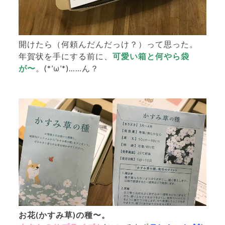
開けたら（何頼んだんだっけ？）って思った。
年賀状を手にする前に、
可愛い箱と何やら袋
が〜
。(*’ω’*)……ん？
お花(かすみ草)の種〜。