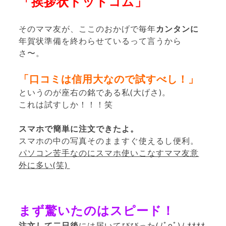
「挨拶状ドットコム」
そのママ友が、ここのおかげで毎年
カンタンに
年賀状準備を終わらせているって言うから
さ〜。
「口コミは信用大なので試すべし！」
というのが座右の銘である私(大げさ)。
これは試すしか！！！笑
スマホで簡単に注文できたよ。
スマホの中の写真そのまますぐ使えるし便利。
パソコン苦手なのにスマホ使いこなすママ友意
外に多い(笑)
まず驚いたのはスピード！
注文して二日後
には届いてびびった(ﾉﾟοﾟ)ﾉ ｵｵｵｵ