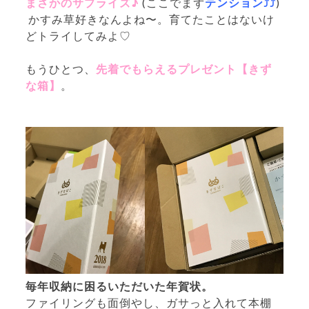
まさかのサプライズ♪
(ここでまず
テンション⤴︎⤴︎
)
かすみ草好きなんよね〜。育てたことはないけ
どトライしてみよ♡
もうひとつ、
先着でもらえるプレゼント【きず
な箱】
。
毎年収納に困るいただいた年賀状。
ファイリングも面倒やし、ガサっと入れて本棚