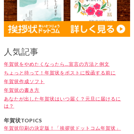
人気記事
年賀状をやめたくなったら…宣言の方法と例文
ちょっと待って！年賀状をポストに投函する前に
年賀状作成ソフト
年賀状の書き方
あなたが出した年賀状はいつ届く？元旦に届けるに
は？
年賀状TOPICS
年賀状印刷の決定版！「挨拶状ドットコム年賀状」