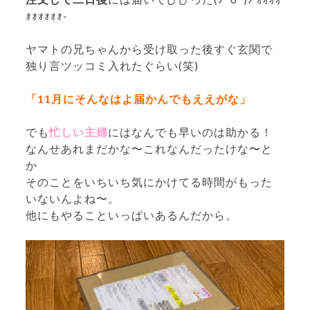
ｫｫｫｫｫｫ-
ヤマトの兄ちゃんから受け取った後すぐ玄関で
独り言ツッコミ入れたぐらい(笑)
「11月にそんなはよ届かんでもええがな」
でも
忙しい主婦
にはなんでも早いのは助かる！
なんせあれまだかな〜これなんだったけな〜と
か
そのことをいちいち気にかけてる時間がもった
いないんよね〜。
他にもやることいっぱいあるんだから。