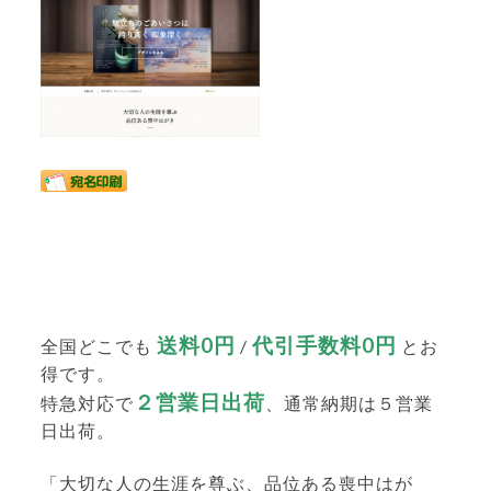
送料0円
代引手数料0円
全国どこでも
/
とお
得です。
２営業日出荷
特急対応で
、通常納期は５営業
日出荷。
「大切な人の生涯を尊ぶ、品位ある喪中はが