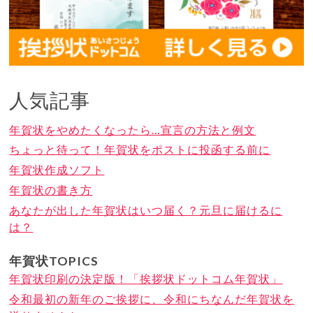
人気記事
年賀状をやめたくなったら…宣言の方法と例文
ちょっと待って！年賀状をポストに投函する前に
年賀状作成ソフト
年賀状の書き方
あなたが出した年賀状はいつ届く？元旦に届けるに
は？
年賀状TOPICS
年賀状印刷の決定版！「挨拶状ドットコム年賀状」
令和最初の新年のご挨拶に、令和にちなんだ年賀状を