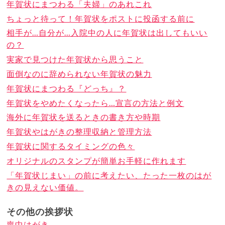
年賀状にまつわる「夫婦」のあれこれ
ちょっと待って！年賀状をポストに投函する前に
相手が…自分が…入院中の人に年賀状は出してもいい
の？
実家で見つけた年賀状から思うこと
面倒なのに辞められない年賀状の魅力
年賀状にまつわる『どっち』？
年賀状をやめたくなったら…宣言の方法と例文
海外に年賀状を送るときの書き方や時期
年賀状やはがきの整理収納と管理方法
年賀状に関するタイミングの色々
オリジナルのスタンプが簡単お手軽に作れます
「年賀状じまい」の前に考えたい、たった一枚のはが
きの見えない価値。
その他の挨拶状
喪中はがき