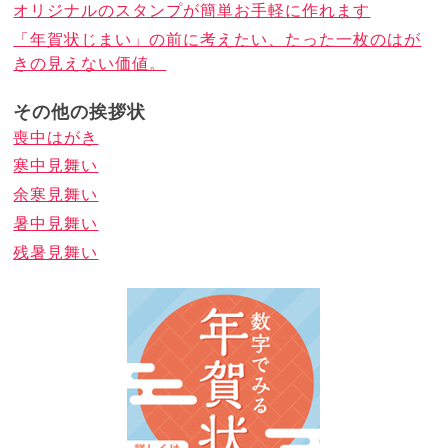
オリジナルのスタンプが簡単お手軽に作れます
「年賀状じまい」の前に考えたい、たった一枚のはが
きの見えない価値。
その他の挨拶状
喪中はがき
寒中見舞い
余寒見舞い
暑中見舞い
残暑見舞い