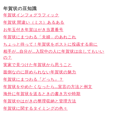
年賀状の豆知識
年賀状インフォグラフィック
年賀状 間違い（ミス）あるある
お年玉付き年賀はがき当選番号
年賀状にまつわる「夫婦」のあれこれ
ちょっと待って！年賀状をポストに投函する前に
相手が…自分が…入院中の人に年賀状は出してもいい
の？
実家で見つけた年賀状から思うこと
面倒なのに辞められない年賀状の魅力
年賀状にまつわる『どっち』？
年賀状をやめたくなったら…宣言の方法と例文
海外に年賀状を送るときの書き方や時期
年賀状やはがきの整理収納と管理方法
年賀状に関するタイミングの色々