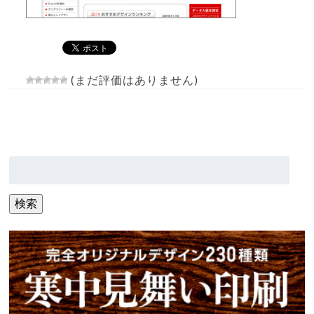
(まだ評価はありません)
検
索:
検索