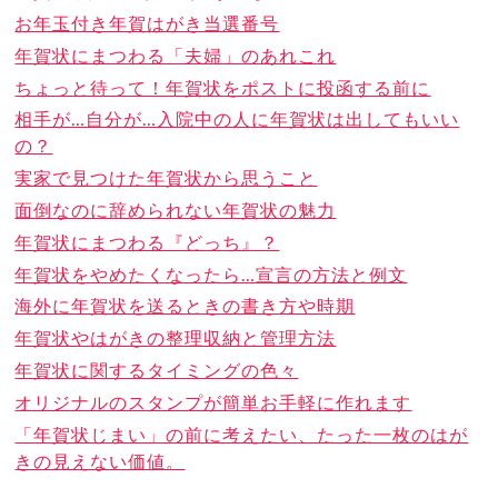
お年玉付き年賀はがき当選番号
年賀状にまつわる「夫婦」のあれこれ
ちょっと待って！年賀状をポストに投函する前に
相手が…自分が…入院中の人に年賀状は出してもいい
の？
実家で見つけた年賀状から思うこと
面倒なのに辞められない年賀状の魅力
年賀状にまつわる『どっち』？
年賀状をやめたくなったら…宣言の方法と例文
海外に年賀状を送るときの書き方や時期
年賀状やはがきの整理収納と管理方法
年賀状に関するタイミングの色々
オリジナルのスタンプが簡単お手軽に作れます
「年賀状じまい」の前に考えたい、たった一枚のはが
きの見えない価値。