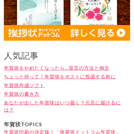
人気記事
年賀状をやめたくなったら…宣言の方法と例文
ちょっと待って！年賀状をポストに投函する前に
年賀状作成ソフト
年賀状の書き方
あなたが出した年賀状はいつ届く？元旦に届けるに
は？
年賀状TOPICS
年賀状印刷の決定版！「挨拶状ドットコム年賀状」