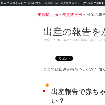
出産の報告をかねて‐年賀状文例｜年賀状.com‐年賀状情報サイト[2026年午年版]
年賀状.com
>
年賀状文例
>
出産の報
出産の報告を
投稿日：
2017年4月5日
/ 最終更新日：
20
ここでは出産の報告をかねて年賀
出産報告で赤ち
い？