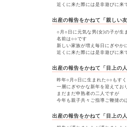
近くに来た際には是非遊びに来
出産の報告をかねて「親しい
○月○日に元気な男(女)の子が生
名前は○○です
新しい家族が増え毎日にぎやか
近くに来た際には是非遊びに来
出産の報告をかねて「目上の
昨年○月○日に生まれた○○もす
一層にぎやかな新年を迎えてお
まだまだ申熟者の二人ですが
今年も親子共々ご指導ご鞭撻の
出産の報告をかねて「目上の