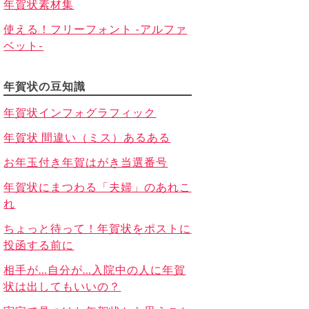
年賀状素材集
使える！フリーフォント -アルファ
ベット-
年賀状の豆知識
年賀状インフォグラフィック
年賀状 間違い（ミス）あるある
お年玉付き年賀はがき当選番号
年賀状にまつわる「夫婦」のあれこ
れ
ちょっと待って！年賀状をポストに
投函する前に
相手が…自分が…入院中の人に年賀
状は出してもいいの？