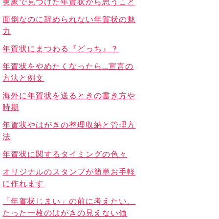
実家で見つけた年賀状から思うこと
面倒なのに辞められない年賀状の魅
力
年賀状にまつわる『どっち』？
年賀状をやめたくなったら…宣言の
方法と例文
海外に年賀状を送るときの書き方や
時期
年賀状やはがきの整理収納と管理方
法
年賀状に関するタイミングの色々
オリジナルのスタンプが簡単お手軽
に作れます
「年賀状じまい」の前に考えたい、
たった一枚のはがきの見えない価