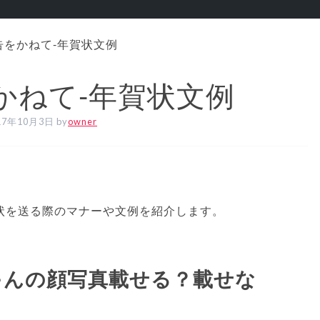
告をかねて‐年賀状文例
かねて‐年賀状文例
17年10月3日
by
owner
状を送る際のマナーや文例を紹介します。
ゃんの顔写真載せる？載せな