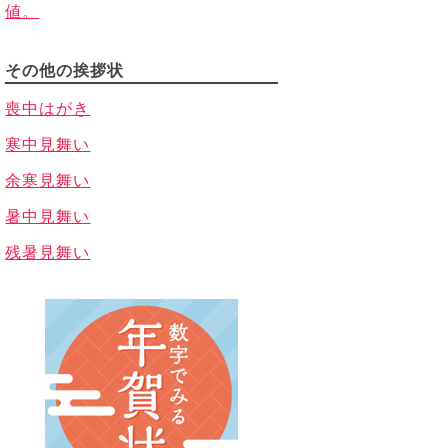
値。
その他の挨拶状
喪中はがき
寒中見舞い
余寒見舞い
暑中見舞い
残暑見舞い