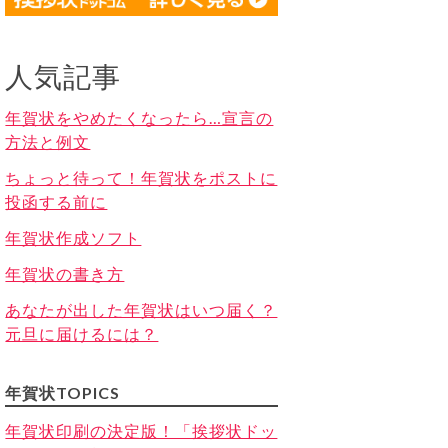
人気記事
年賀状をやめたくなったら…宣言の
方法と例文
ちょっと待って！年賀状をポストに
投函する前に
年賀状作成ソフト
年賀状の書き方
あなたが出した年賀状はいつ届く？
元旦に届けるには？
年賀状TOPICS
年賀状印刷の決定版！「挨拶状ドッ