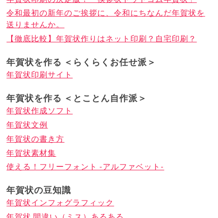
令和最初の新年のご挨拶に、令和にちなんだ年賀状を
送りませんか。
【徹底比較】年賀状作りはネット印刷？自宅印刷？
年賀状を作る ＜らくらくお任せ派＞
年賀状印刷サイト
年賀状を作る ＜とことん自作派＞
年賀状作成ソフト
年賀状文例
年賀状の書き方
年賀状素材集
使える！フリーフォント -アルファベット-
年賀状の豆知識
年賀状インフォグラフィック
年賀状 間違い（ミス）あるある