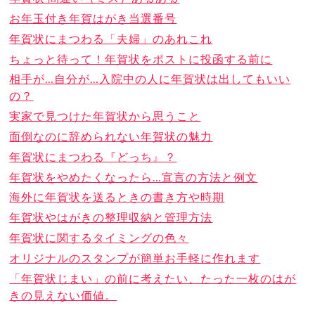
お年玉付き年賀はがき当選番号
年賀状にまつわる「夫婦」のあれこれ
ちょっと待って！年賀状をポストに投函する前に
相手が…自分が…入院中の人に年賀状は出してもいい
の？
実家で見つけた年賀状から思うこと
面倒なのに辞められない年賀状の魅力
年賀状にまつわる『どっち』？
年賀状をやめたくなったら…宣言の方法と例文
海外に年賀状を送るときの書き方や時期
年賀状やはがきの整理収納と管理方法
年賀状に関するタイミングの色々
オリジナルのスタンプが簡単お手軽に作れます
「年賀状じまい」の前に考えたい、たった一枚のはが
きの見えない価値。