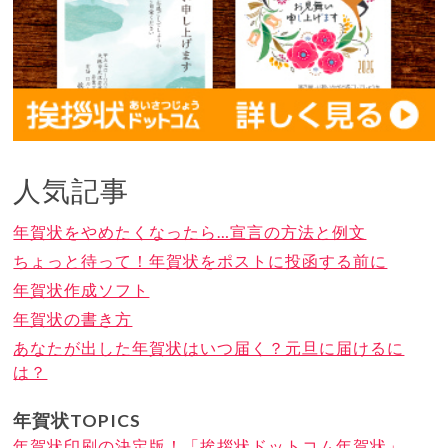
人気記事
年賀状をやめたくなったら…宣言の方法と例文
ちょっと待って！年賀状をポストに投函する前に
年賀状作成ソフト
年賀状の書き方
あなたが出した年賀状はいつ届く？元旦に届けるに
は？
年賀状TOPICS
年賀状印刷の決定版！「挨拶状ドットコム年賀状」