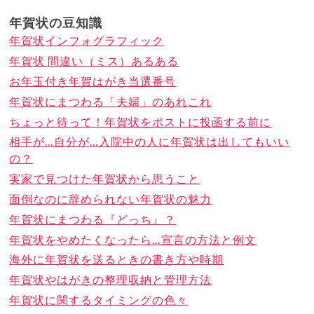
年賀状の豆知識
年賀状インフォグラフィック
年賀状 間違い（ミス）あるある
お年玉付き年賀はがき当選番号
年賀状にまつわる「夫婦」のあれこれ
ちょっと待って！年賀状をポストに投函する前に
相手が…自分が…入院中の人に年賀状は出してもいい
の？
実家で見つけた年賀状から思うこと
面倒なのに辞められない年賀状の魅力
年賀状にまつわる『どっち』？
年賀状をやめたくなったら…宣言の方法と例文
海外に年賀状を送るときの書き方や時期
年賀状やはがきの整理収納と管理方法
年賀状に関するタイミングの色々