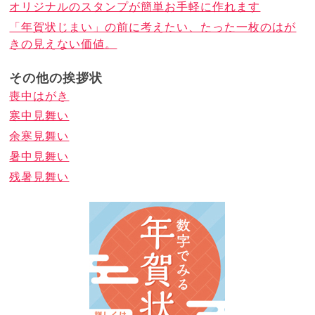
オリジナルのスタンプが簡単お手軽に作れます
「年賀状じまい」の前に考えたい、たった一枚のはが
きの見えない価値。
その他の挨拶状
喪中はがき
寒中見舞い
余寒見舞い
暑中見舞い
残暑見舞い