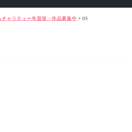
るチャリティー年賀状・作品募集中
>
05