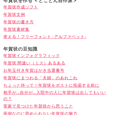
年賀状を作る ＜とことん自作派＞
年賀状作成ソフト
年賀状文例
年賀状の書き方
年賀状素材集
使える！フリーフォント -アルファベット-
年賀状の豆知識
年賀状インフォグラフィック
年賀状 間違い（ミス）あるある
お年玉付き年賀はがき当選番号
年賀状にまつわる「夫婦」のあれこれ
ちょっと待って！年賀状をポストに投函する前に
相手が…自分が…入院中の人に年賀状は出してもいい
の？
実家で見つけた年賀状から思うこと
面倒なのに辞められない年賀状の魅力