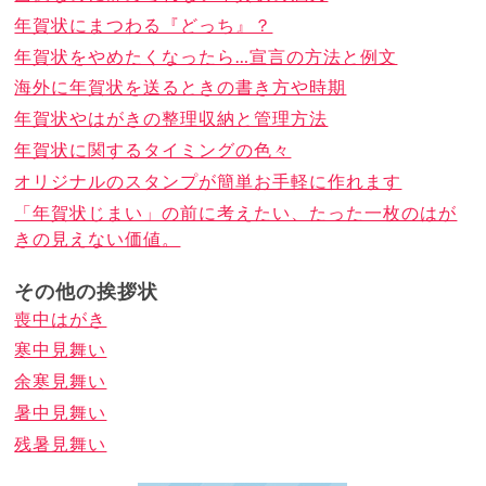
年賀状にまつわる『どっち』？
年賀状をやめたくなったら…宣言の方法と例文
海外に年賀状を送るときの書き方や時期
年賀状やはがきの整理収納と管理方法
年賀状に関するタイミングの色々
オリジナルのスタンプが簡単お手軽に作れます
「年賀状じまい」の前に考えたい、たった一枚のはが
きの見えない価値。
その他の挨拶状
喪中はがき
寒中見舞い
余寒見舞い
暑中見舞い
残暑見舞い