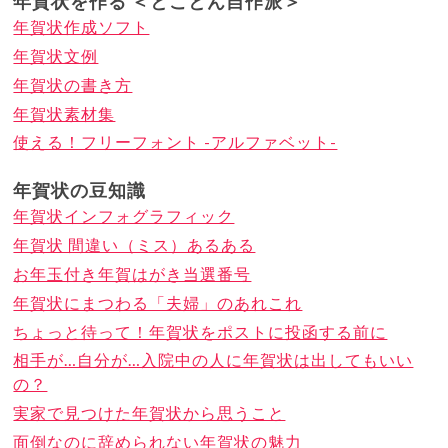
年賀状を作る ＜とことん自作派＞
年賀状作成ソフト
年賀状文例
年賀状の書き方
年賀状素材集
使える！フリーフォント -アルファベット-
年賀状の豆知識
年賀状インフォグラフィック
年賀状 間違い（ミス）あるある
お年玉付き年賀はがき当選番号
年賀状にまつわる「夫婦」のあれこれ
ちょっと待って！年賀状をポストに投函する前に
相手が…自分が…入院中の人に年賀状は出してもいい
の？
実家で見つけた年賀状から思うこと
面倒なのに辞められない年賀状の魅力