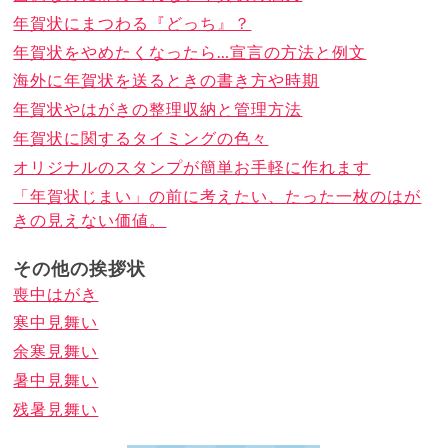
年賀状にまつわる『どっち』？
年賀状をやめたくなったら…宣言の方法と例文
海外に年賀状を送るときの書き方や時期
年賀状やはがきの整理収納と管理方法
年賀状に関するタイミングの色々
オリジナルのスタンプが簡単お手軽に作れます
「年賀状じまい」の前に考えたい、たった一枚のはが
きの見えない価値。
その他の挨拶状
喪中はがき
寒中見舞い
余寒見舞い
暑中見舞い
残暑見舞い