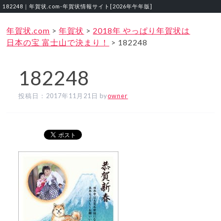
182248｜年賀状.com‐年賀状情報サイト[2026年午年版]
年賀状.com
>
年賀状
>
2018年 やっぱり年賀状は
日本の宝 富士山で決まり！
>
182248
182248
投稿日：
2017年11月21日
by
owner