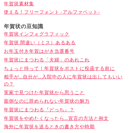
年賀状素材集
使える！フリーフォント -アルファベット-
年賀状の豆知識
年賀状インフォグラフィック
年賀状 間違い（ミス）あるある
お年玉付き年賀はがき当選番号
年賀状にまつわる「夫婦」のあれこれ
ちょっと待って！年賀状をポストに投函する前に
相手が…自分が…入院中の人に年賀状は出してもいい
の？
実家で見つけた年賀状から思うこと
面倒なのに辞められない年賀状の魅力
年賀状にまつわる『どっち』？
年賀状をやめたくなったら…宣言の方法と例文
海外に年賀状を送るときの書き方や時期