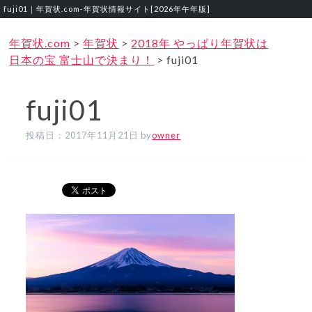
fuji01｜年賀状.com‐年賀状情報サイト[2026年午年版]
年賀状.com
>
年賀状
>
2018年 やっぱり年賀状は
日本の宝 富士山で決まり！
>
fuji01
fuji01
投稿日：
2017年11月21日
by
owner