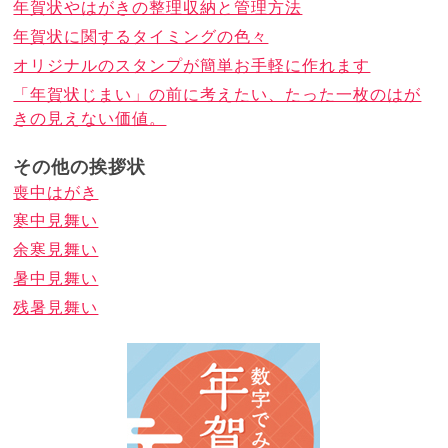
年賀状やはがきの整理収納と管理方法
年賀状に関するタイミングの色々
オリジナルのスタンプが簡単お手軽に作れます
「年賀状じまい」の前に考えたい、たった一枚のはが
きの見えない価値。
その他の挨拶状
喪中はがき
寒中見舞い
余寒見舞い
暑中見舞い
残暑見舞い