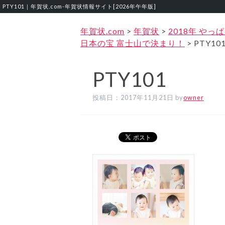
PTY101｜年賀状.com‐年賀状情報サイト[2026年午年版]
年賀状.com
>
年賀状
>
2018年 やっ
日本の宝 富士山で決まり！
>
PTY10
PTY101
投稿日：
2017年11月21日
by
owner