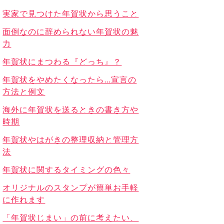
実家で見つけた年賀状から思うこと
面倒なのに辞められない年賀状の魅
力
年賀状にまつわる『どっち』？
年賀状をやめたくなったら…宣言の
方法と例文
海外に年賀状を送るときの書き方や
時期
年賀状やはがきの整理収納と管理方
法
年賀状に関するタイミングの色々
オリジナルのスタンプが簡単お手軽
に作れます
「年賀状じまい」の前に考えたい、