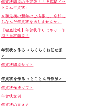
年賀状印刷の決定版！「挨拶状ドッ
トコム年賀状」
令和最初の新年のご挨拶に、令和に
ちなんだ年賀状を送りませんか。
【徹底比較】年賀状作りはネット印
刷？自宅印刷？
年賀状を作る ＜らくらくお任せ派
＞
年賀状印刷サイト
年賀状を作る ＜とことん自作派＞
年賀状作成ソフト
年賀状文例
年賀状の書き方