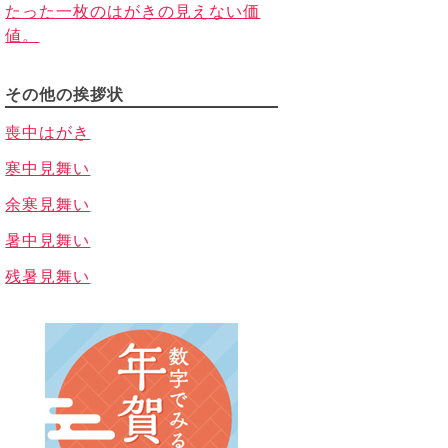
たった一枚のはがきの見えない価
値。
その他の挨拶状
喪中はがき
寒中見舞い
余寒見舞い
暑中見舞い
残暑見舞い