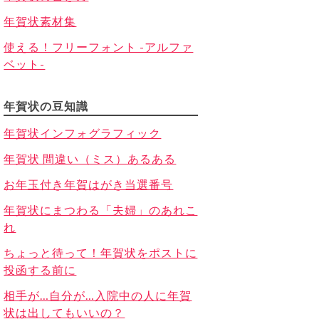
年賀状素材集
使える！フリーフォント -アルファ
ベット-
年賀状の豆知識
年賀状インフォグラフィック
年賀状 間違い（ミス）あるある
お年玉付き年賀はがき当選番号
年賀状にまつわる「夫婦」のあれこ
れ
ちょっと待って！年賀状をポストに
投函する前に
相手が…自分が…入院中の人に年賀
状は出してもいいの？