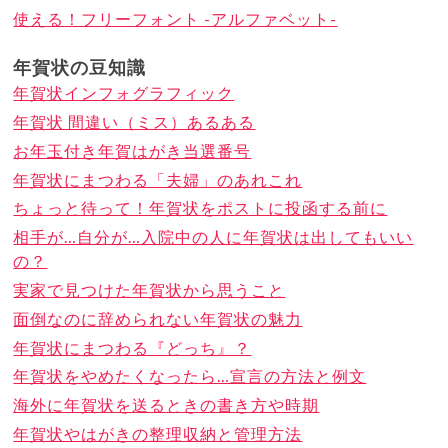
使える！フリーフォント -アルファベット-
年賀状の豆知識
年賀状インフォグラフィック
年賀状 間違い（ミス）あるある
お年玉付き年賀はがき当選番号
年賀状にまつわる「夫婦」のあれこれ
ちょっと待って！年賀状をポストに投函する前に
相手が…自分が…入院中の人に年賀状は出してもいい
の？
実家で見つけた年賀状から思うこと
面倒なのに辞められない年賀状の魅力
年賀状にまつわる『どっち』？
年賀状をやめたくなったら…宣言の方法と例文
海外に年賀状を送るときの書き方や時期
年賀状やはがきの整理収納と管理方法