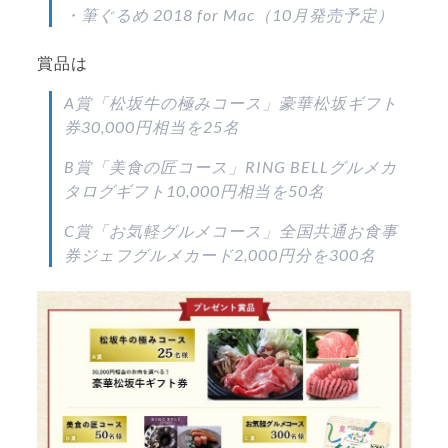
・筆ぐるめ 2018 for Mac（10月発売予定）
賞品は
A賞「松坂牛の極みコース」豪華松坂ギフト
券30,000円相当を25名
B賞「美食の匠コース」RING BELLグルメカ
タログギフト10,000円相当を50名
C賞「お気軽グルメコース」全国共通お食事
券ジェフグルメカード2,000円分を300名