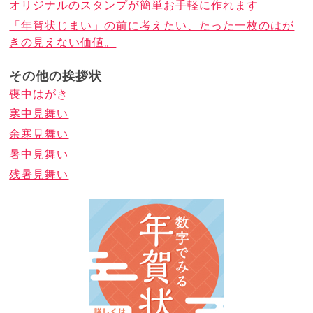
オリジナルのスタンプが簡単お手軽に作れます
「年賀状じまい」の前に考えたい、たった一枚のはが
きの見えない価値。
その他の挨拶状
喪中はがき
寒中見舞い
余寒見舞い
暑中見舞い
残暑見舞い