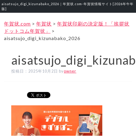
aisatsujo_digi_kizunabako_2026｜年賀状.com‐年賀状情報サイト[2026年午年
版]
年賀状.com
>
年賀状
>
年賀状印刷の決定版！「挨拶状
ドットコム年賀状」
>
aisatsujo_digi_kizunabako_2026
aisatsujo_digi_kizun
投稿日：
2025年10月2日
by
owner