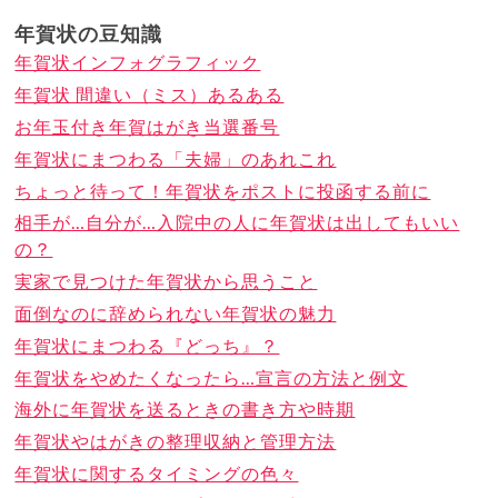
年賀状の豆知識
年賀状インフォグラフィック
年賀状 間違い（ミス）あるある
お年玉付き年賀はがき当選番号
年賀状にまつわる「夫婦」のあれこれ
ちょっと待って！年賀状をポストに投函する前に
相手が…自分が…入院中の人に年賀状は出してもいい
の？
実家で見つけた年賀状から思うこと
面倒なのに辞められない年賀状の魅力
年賀状にまつわる『どっち』？
年賀状をやめたくなったら…宣言の方法と例文
海外に年賀状を送るときの書き方や時期
年賀状やはがきの整理収納と管理方法
年賀状に関するタイミングの色々