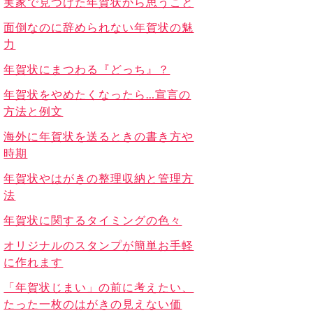
実家で見つけた年賀状から思うこと
面倒なのに辞められない年賀状の魅
力
年賀状にまつわる『どっち』？
年賀状をやめたくなったら…宣言の
方法と例文
海外に年賀状を送るときの書き方や
時期
年賀状やはがきの整理収納と管理方
法
年賀状に関するタイミングの色々
オリジナルのスタンプが簡単お手軽
に作れます
「年賀状じまい」の前に考えたい、
たった一枚のはがきの見えない価