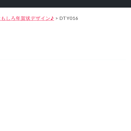
年 おもしろ年賀状デザイン♪
>
DTY016