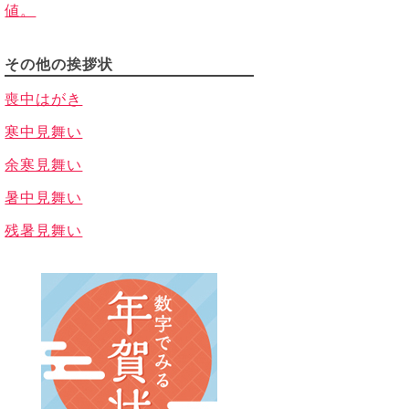
値。
その他の挨拶状
喪中はがき
寒中見舞い
余寒見舞い
暑中見舞い
残暑見舞い