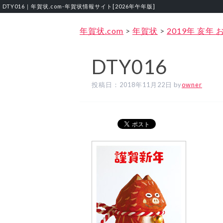
DTY016｜年賀状.com‐年賀状情報サイト[2026年午年版]
年賀状.com
>
年賀状
>
2019年 亥
DTY016
投稿日：
2018年11月22日
by
owner