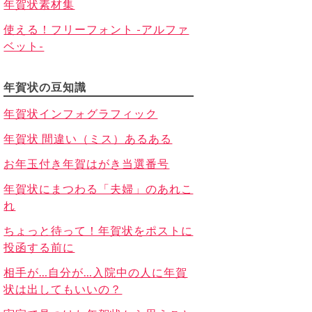
年賀状素材集
使える！フリーフォント -アルファ
ベット-
年賀状の豆知識
年賀状インフォグラフィック
年賀状 間違い（ミス）あるある
お年玉付き年賀はがき当選番号
年賀状にまつわる「夫婦」のあれこ
れ
ちょっと待って！年賀状をポストに
投函する前に
相手が…自分が…入院中の人に年賀
状は出してもいいの？