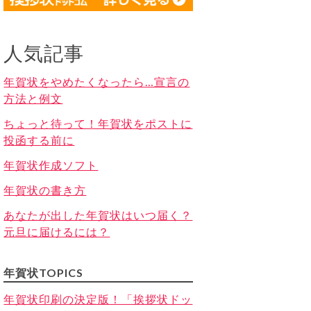
人気記事
年賀状をやめたくなったら…宣言の
方法と例文
ちょっと待って！年賀状をポストに
投函する前に
年賀状作成ソフト
年賀状の書き方
あなたが出した年賀状はいつ届く？
元旦に届けるには？
年賀状TOPICS
年賀状印刷の決定版！「挨拶状ドッ