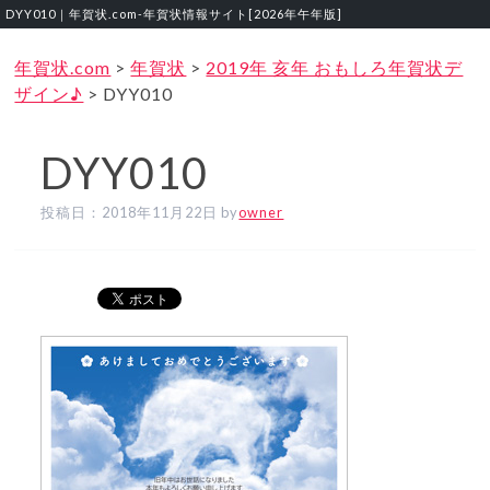
DYY010｜年賀状.com‐年賀状情報サイト[2026年午年版]
年賀状.com
>
年賀状
>
2019年 亥年 おもしろ年賀状デ
ザイン♪
>
DYY010
DYY010
投稿日：
2018年11月22日
by
owner