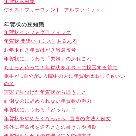
年賀状素材集
使える！フリーフォント -アルファベット-
年賀状の豆知識
年賀状インフォグラフィック
年賀状 間違い（ミス）あるある
お年玉付き年賀はがき当選番号
年賀状にまつわる「夫婦」のあれこれ
ちょっと待って！年賀状をポストに投函する前に
相手が…自分が…入院中の人に年賀状は出してもいい
の？
実家で見つけた年賀状から思うこと
面倒なのに辞められない年賀状の魅力
年賀状にまつわる『どっち』？
年賀状をやめたくなったら…宣言の方法と例文
海外に年賀状を送るときの書き方や時期
年賀状やはがきの整理収納と管理方法