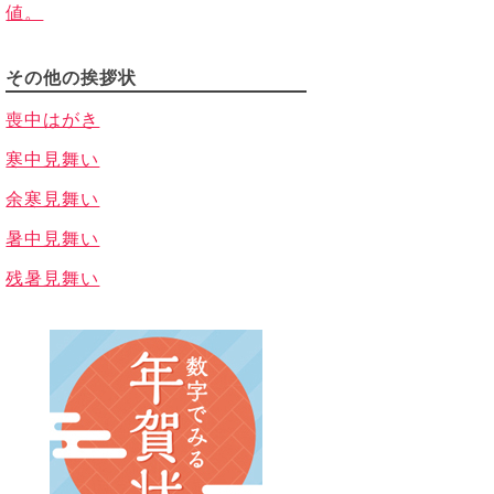
値。
その他の挨拶状
喪中はがき
寒中見舞い
余寒見舞い
暑中見舞い
残暑見舞い