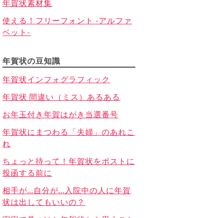
年賀状素材集
使える！フリーフォント -アルファ
ベット-
年賀状の豆知識
年賀状インフォグラフィック
年賀状 間違い（ミス）あるある
お年玉付き年賀はがき当選番号
年賀状にまつわる「夫婦」のあれこ
れ
ちょっと待って！年賀状をポストに
投函する前に
相手が…自分が…入院中の人に年賀
状は出してもいいの？