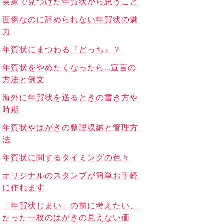
実家で見つけた年賀状から思うこと
面倒なのに辞められない年賀状の魅
力
年賀状にまつわる『どっち』？
年賀状をやめたくなったら…宣言の
方法と例文
海外に年賀状を送るときの書き方や
時期
年賀状やはがきの整理収納と管理方
法
年賀状に関するタイミングの色々
オリジナルのスタンプが簡単お手軽
に作れます
「年賀状じまい」の前に考えたい、
たった一枚のはがきの見えない価