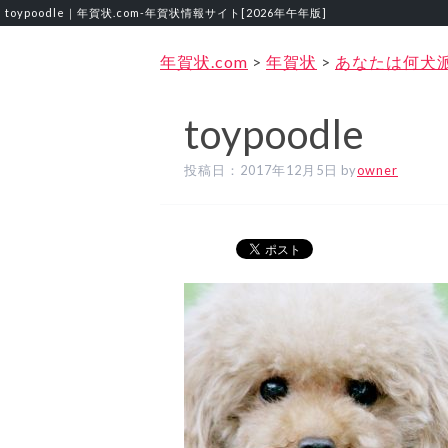
toypoodle｜年賀状.com‐年賀状情報サイト[2026年午年版]
年賀状.com
>
年賀状
>
あなたは何犬
toypoodle
投稿日：
2017年12月5日
by
owner