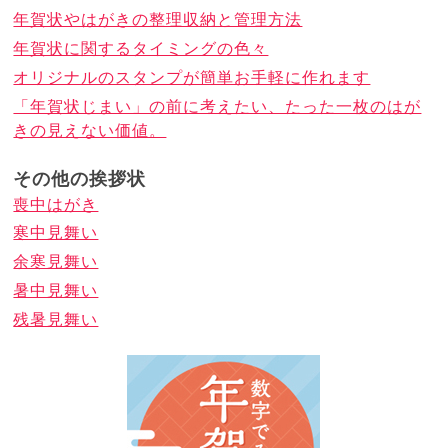
年賀状やはがきの整理収納と管理方法
年賀状に関するタイミングの色々
オリジナルのスタンプが簡単お手軽に作れます
「年賀状じまい」の前に考えたい、たった一枚のはが
きの見えない価値。
その他の挨拶状
喪中はがき
寒中見舞い
余寒見舞い
暑中見舞い
残暑見舞い