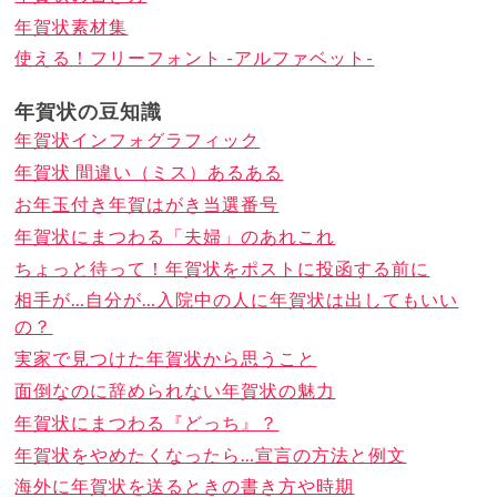
年賀状素材集
使える！フリーフォント -アルファベット-
年賀状の豆知識
年賀状インフォグラフィック
年賀状 間違い（ミス）あるある
お年玉付き年賀はがき当選番号
年賀状にまつわる「夫婦」のあれこれ
ちょっと待って！年賀状をポストに投函する前に
相手が…自分が…入院中の人に年賀状は出してもいい
の？
実家で見つけた年賀状から思うこと
面倒なのに辞められない年賀状の魅力
年賀状にまつわる『どっち』？
年賀状をやめたくなったら…宣言の方法と例文
海外に年賀状を送るときの書き方や時期