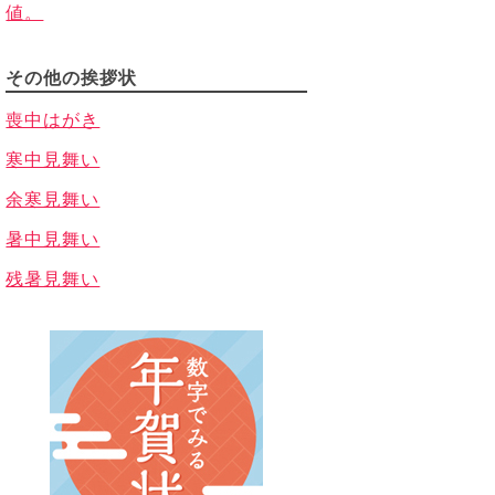
値。
その他の挨拶状
喪中はがき
寒中見舞い
余寒見舞い
暑中見舞い
残暑見舞い