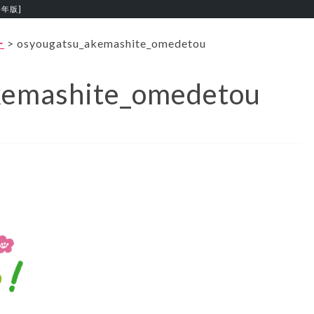
午年版]
ー
>
osyougatsu_akemashite_omedetou
kemashite_omedetou