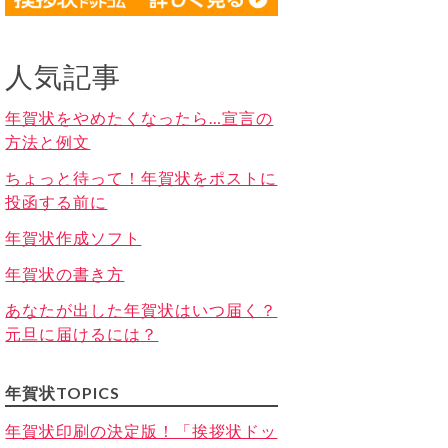
人気記事
年賀状をやめたくなったら…宣言の
方法と例文
ちょっと待って！年賀状をポストに
投函する前に
年賀状作成ソフト
年賀状の書き方
あなたが出した年賀状はいつ届く？
元旦に届けるには？
年賀状TOPICS
年賀状印刷の決定版！「挨拶状ドッ