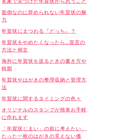
実家で見つけた年賀状から思うこと
面倒なのに辞められない年賀状の魅
力
年賀状にまつわる『どっち』？
年賀状をやめたくなったら…宣言の
方法と例文
海外に年賀状を送るときの書き方や
時期
年賀状やはがきの整理収納と管理方
法
年賀状に関するタイミングの色々
オリジナルのスタンプが簡単お手軽
に作れます
「年賀状じまい」の前に考えたい、
たった一枚のはがきの見えない価