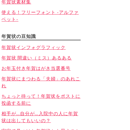
年賀状素材集
使える！フリーフォント -アルファ
ベット-
年賀状の豆知識
年賀状インフォグラフィック
年賀状 間違い（ミス）あるある
お年玉付き年賀はがき当選番号
年賀状にまつわる「夫婦」のあれこ
れ
ちょっと待って！年賀状をポストに
投函する前に
相手が…自分が…入院中の人に年賀
状は出してもいいの？