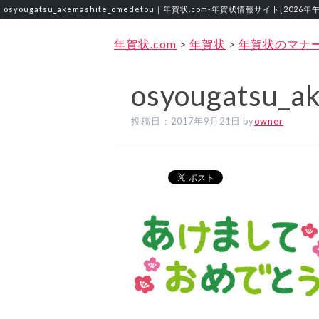
osyougatsu_akemashite_omedetou｜年賀状.com‐年賀状情報サイト[2026年
年賀状.com
>
年賀状
>
年賀状のマナ
osyougatsu_a
投稿日：
2017年9月21日
by
owner