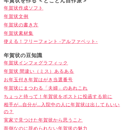
年賀状を作る ＜とことん自作派＞
年賀状作成ソフト
年賀状文例
年賀状の書き方
年賀状素材集
使える！フリーフォント -アルファベット-
年賀状の豆知識
年賀状インフォグラフィック
年賀状 間違い（ミス）あるある
お年玉付き年賀はがき当選番号
年賀状にまつわる「夫婦」のあれこれ
ちょっと待って！年賀状をポストに投函する前に
相手が…自分が…入院中の人に年賀状は出してもいい
の？
実家で見つけた年賀状から思うこと
面倒なのに辞められない年賀状の魅力