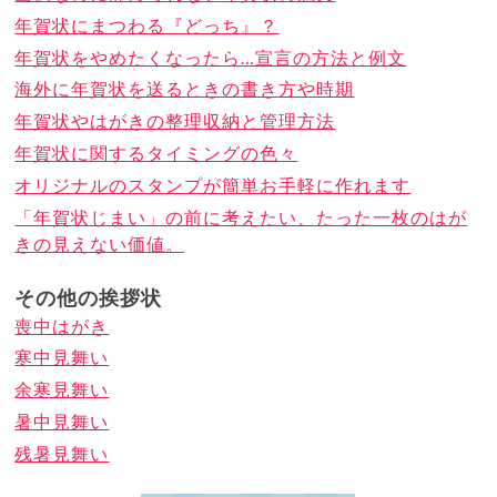
年賀状にまつわる『どっち』？
年賀状をやめたくなったら…宣言の方法と例文
海外に年賀状を送るときの書き方や時期
年賀状やはがきの整理収納と管理方法
年賀状に関するタイミングの色々
オリジナルのスタンプが簡単お手軽に作れます
「年賀状じまい」の前に考えたい、たった一枚のはが
きの見えない価値。
その他の挨拶状
喪中はがき
寒中見舞い
余寒見舞い
暑中見舞い
残暑見舞い