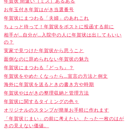
年賀状 間違い（ミス）あるある
お年玉付き年賀はがき当選番号
年賀状にまつわる「夫婦」のあれこれ
ちょっと待って！年賀状をポストに投函する前に
相手が…自分が…入院中の人に年賀状は出してもいい
の？
実家で見つけた年賀状から思うこと
面倒なのに辞められない年賀状の魅力
年賀状にまつわる『どっち』？
年賀状をやめたくなったら…宣言の方法と例文
海外に年賀状を送るときの書き方や時期
年賀状やはがきの整理収納と管理方法
年賀状に関するタイミングの色々
オリジナルのスタンプが簡単お手軽に作れます
「年賀状じまい」の前に考えたい、たった一枚のはが
きの見えない価値。