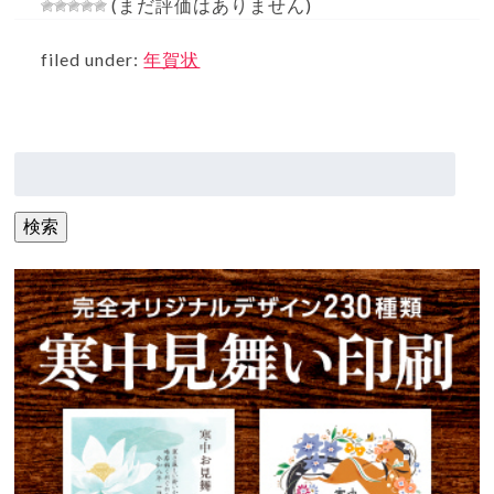
(まだ評価はありません)
filed under:
年賀状
検
索:
検索